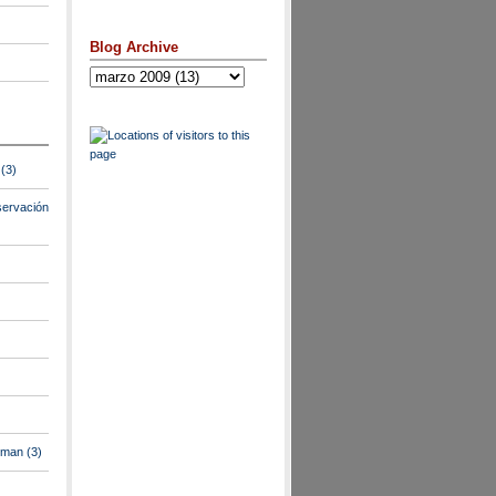
Blog Archive
(3)
ervación
lman
(3)