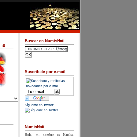
Buscar en NumisNati
it!
Suscríbete por e-mail
Sígueme en Twitter:
NumisNati
Hola, mi nombre es Natalia.