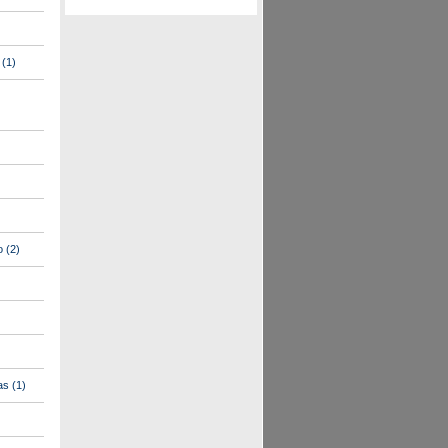
(1)
o
(2)
as
(1)