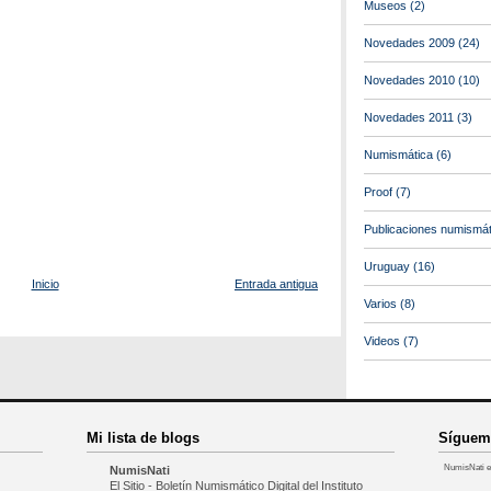
Museos
(2)
Novedades 2009
(24)
Novedades 2010
(10)
Novedades 2011
(3)
Numismática
(6)
Proof
(7)
Publicaciones numismát
Uruguay
(16)
Inicio
Entrada antigua
Varios
(8)
Videos
(7)
Mi lista de blogs
Síguem
NumisNati e
NumisNati
El Sitio - Boletín Numismático Digital del Instituto