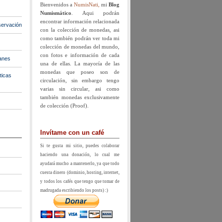
Bienvenidos a
NumisNati,
mi
Blog
Numismático
. Aqui podrán
encontrar información relacionada
ervación
con la colección de monedas, asi
como también podrán ver toda mi
colección de monedas del mundo,
con fotos e información de cada
anes
una de ellas. La mayoría de las
monedas que poseo son de
ticas
circulación, sin embargo tengo
varias sin circular, asi como
también monedas exclusivamente
de colección (Proof).
Invítame con un café
Si te gusta mi sitio, puedes colaborar
haciendo una donación, lo cual me
ayudará mucho a mantenerlo, ya que todo
cuesta dinero (dominio, hosting, internet,
y todos los cafés que tengo que tomar de
madrugada escribiendo los posts) :)