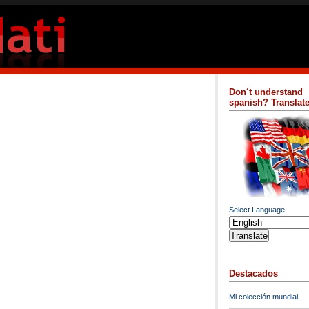
Don´t understand
spanish? Translate 
Select Language:
Destacados
Mi colección mundial