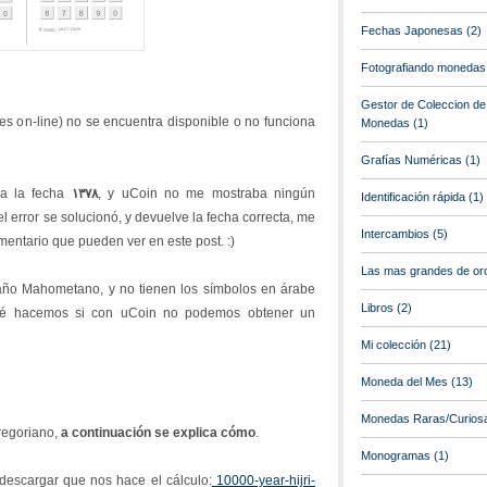
Fechas Japonesas
(2)
Fotografiando monedas
Gestor de Coleccion de
s on-line) no se encuentra disponible o no funciona
Monedas
(1)
Grafías Numéricas
(1)
ía la fecha
١٣٧٨
, y uCoin no me mostraba ningún
Identificación rápida
(1)
el error se solucionó, y devuelve la fecha correcta, me
Intercambios
(5)
mentario que pueden ver en este post. :)
Las mas grandes de or
ño Mahometano, y no tienen los símbolos en árabe
Libros
(2)
qué hacemos si con uCoin no podemos obtener un
Mi colección
(21)
Moneda del Mes
(13)
Monedas Raras/Curios
regoriano,
a continuación se explica cómo
.
Monogramas
(1)
descargar que nos hace el cálculo:
10000-year-hijri-