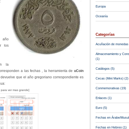
:
Europa
Oceanía
Categorías
l año
Acuñación de monedas
r los
Almacenamiento y Cons
(1)
en la
Catálogos
(5)
orresponden a las fechas , la herramienta de
uCoin
 devuelve que el año gregoriano correspondiente es
Cecas (Mint Marks)
(2)
gua:
Conmemorativas
(19)
r para ver mas grande]
Enlaces
(1)
Euro
(5)
Fechas en Árabe/Musu
Fechas en Hebreo
(1)