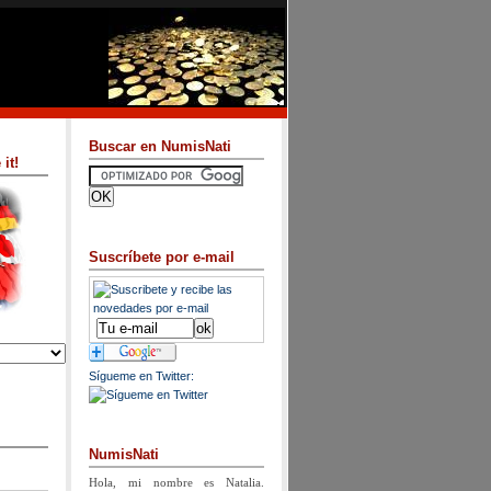
Buscar en NumisNati
it!
Suscríbete por e-mail
Sígueme en Twitter:
NumisNati
Hola, mi nombre es Natalia.