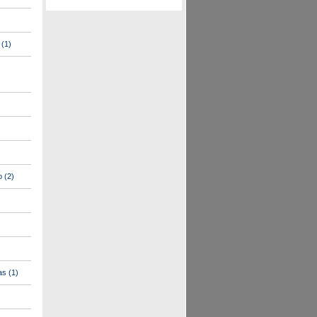
(1)
o
(2)
as
(1)