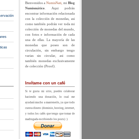
Bienvenidos a
NumisNati,
mi
Blog
Numismático
. Aqui podrán
encontrar información relacionada
ervación
con la colección de monedas, asi
como también podrán ver toda mi
colección de monedas del mundo,
con fotos e información de cada
anes
una de ellas. La mayoría de las
monedas que poseo son de
ticas
circulación, sin embargo tengo
varias sin circular, asi como
también monedas exclusivamente
de colección (Proof).
Invítame con un café
Si te gusta mi sitio, puedes colaborar
haciendo una donación, lo cual me
ayudará mucho a mantenerlo, ya que todo
cuesta dinero (dominio, hosting, internet,
y todos los cafés que tengo que tomar de
madrugada escribiendo los posts) :)