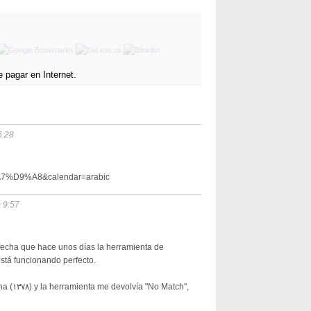
6:28
%D9%A8&calendar=arabic
 9:57
 fecha que hace unos días la herramienta de
stá funcionando perfecto.
 Match",