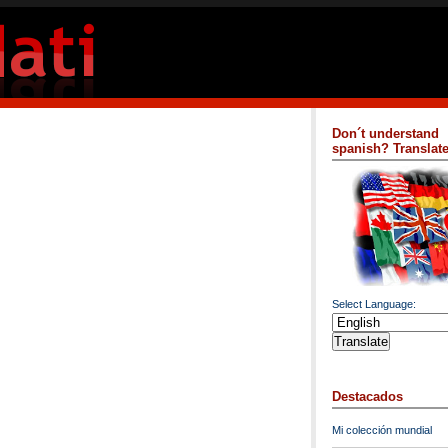
Don´t understand
spanish? Translate 
Select Language:
Destacados
Mi colección mundial