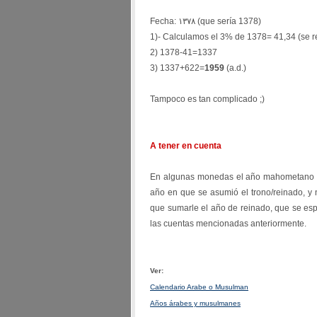
Fecha: ١٣٧٨ (que sería 1378)
1)- Calculamos el 3% de 1378= 41,34 (se 
2) 1378-41=1337
3) 1337+622=
1959
(a.d.)
Tampoco es tan complicado ;)
A tener en cuenta
En algunas monedas el año mahometano qu
año en que se asumió el trono/reinado, y
que sumarle el año de reinado, que se es
las cuentas mencionadas anteriormente.
Ver:
Calendario Arabe o Musulman
Años árabes y musulmanes