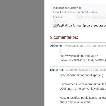
Publicado por NumisNati
Etiquetas:
Fechas en Árabe/Musulman
Enviar a:
3 comentarios:
Anónimo
19 de noviembre de 2009 a las 
;)
http://www.ucoin.net/findyear?
pattern=%D9%A1%D9%A3%D9%A7
NumisNati
19 de noviembre de 2009 a las
Gracias "Anónimo" por el aporte :)
Efectivamente volví a probar con la
uCoin.net no me convertía y ahora e
Hace unos días, ponía la misma fecha (١٣٧٨) y la herramienta me devolvía "No
ahora devuelve la fecha.