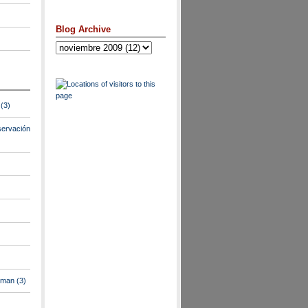
Blog Archive
(3)
ervación
lman
(3)