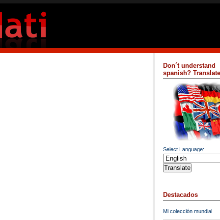
Don´t understand
spanish? Translate 
Select Language:
Destacados
Mi colección mundial