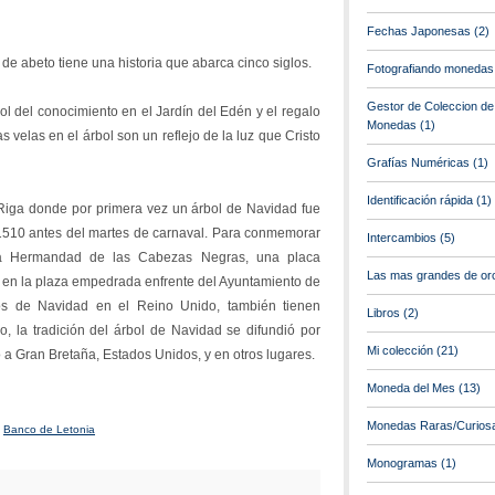
Fechas Japonesas
(2)
 de abeto tiene una historia que abarca cinco siglos.
Fotografiando monedas
Gestor de Coleccion de
bol del conocimiento en el Jardín del Edén y el regalo
Monedas
(1)
as velas en el árbol son un reflejo de la luz que Cristo
Grafías Numéricas
(1)
Identificación rápida
(1)
 Riga donde por primera vez un árbol de Navidad fue
1510 antes del martes de carnaval. Para conmemorar
Intercambios
(5)
la Hermandad de las Cabezas Negras, una placa
Las mas grandes de or
 en la plaza empedrada enfrente del Ayuntamiento de
os de Navidad en el Reino Unido, también tienen
Libros
(2)
o, la tradición del árbol de Navidad se difundió por
Mi colección
(21)
 a Gran Bretaña, Estados Unidos, y en otros lugares.
Moneda del Mes
(13)
Monedas Raras/Curios
l
Banco de Letonia
Monogramas
(1)