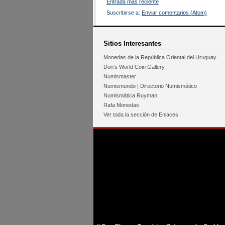
Entrada más reciente
Suscribirse a:
Enviar comentarios (Atom)
Sitios Interesantes
Monedas de la República Oriental del Uruguay
Don's World Coin Gallery
Numismaster
Numismundo | Directorio Numismático
Numismática Ruyman
Rafa Monedas
Ver toda la sección de Enlaces