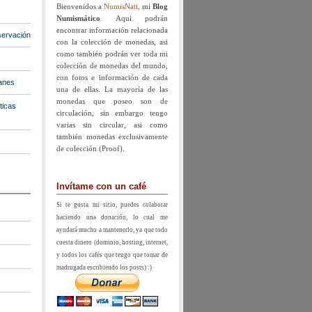
Bienvenidos a
NumisNati,
mi
Blog
Numismático
. Aqui podrán
encontrar información relacionada
ervación
con la colección de monedas, asi
como también podrán ver toda mi
colección de monedas del mundo,
con fotos e información de cada
anes
una de ellas. La mayoría de las
monedas que poseo son de
ticas
circulación, sin embargo tengo
varias sin circular, asi como
también monedas exclusivamente
de colección (Proof).
Invítame con un café
Si te gusta mi sitio, puedes colaborar
haciendo una donación, lo cual me
ayudará mucho a mantenerlo, ya que todo
cuesta dinero (dominio, hosting, internet,
y todos los cafés que tengo que tomar de
madrugada escribiendo los posts) :)