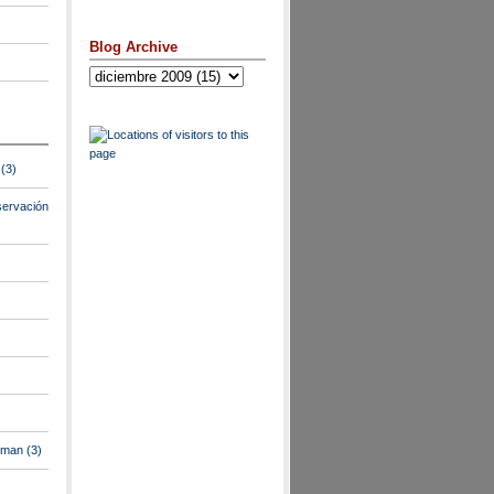
Blog Archive
(3)
ervación
lman
(3)