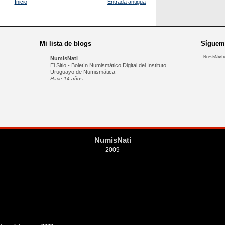
Inicio
Entrada antigua
Mi lista de blogs
Síguem
NumisNati e
NumisNati
El Sitio - Boletín Numismático Digital del Instituto
Uruguayo de Numismática
Hace 14 años
NumisNati
2009