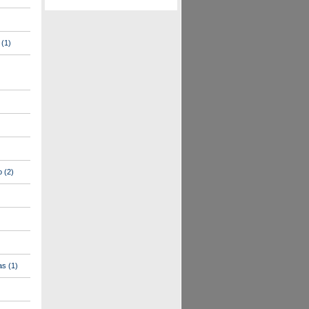
(1)
o
(2)
as
(1)