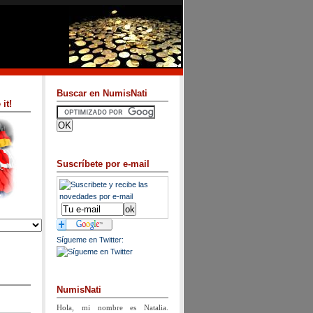
Buscar en NumisNati
it!
Suscríbete por e-mail
Sígueme en Twitter:
NumisNati
Hola, mi nombre es Natalia.