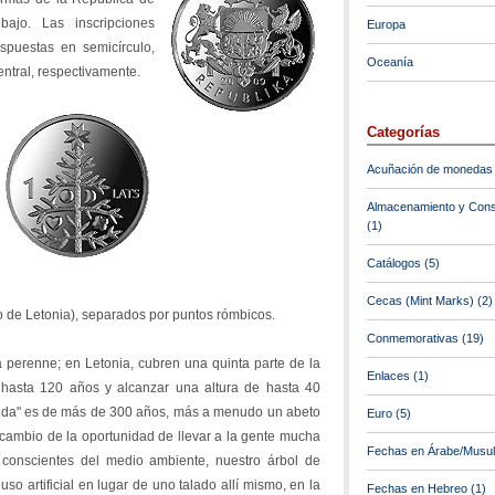
ajo. Las inscripciones
Europa
puestas en semicírculo,
Oceanía
entral, respectivamente.
Categorías
Acuñación de monedas
Almacenamiento y Cons
(1)
Catálogos
(5)
Cecas (Mint Marks)
(2)
de Letonia), separados por puntos rómbicos.
Conmemorativas
(19)
a perenne; en Letonia, cubren una quinta parte de la
Enlaces
(1)
r hasta 120 años y alcanzar una altura de hasta 40
vida" es de más de 300 años, más a menudo un abeto
Euro
(5)
 cambio de la oportunidad de llevar a la gente mucha
Fechas en Árabe/Musu
onscientes del medio ambiente, nuestro árbol de
so artificial en lugar de uno talado allí mismo, en la
Fechas en Hebreo
(1)