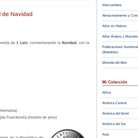
Intercambios
ol de Navidad
Almacenamiento y Cons
Años en Hebreo
Años Árabes y Musulm
moneda de
1 Lats
, conmemorando la
Navidad
, con la
Publicaciones Numismá
(Boletines)
Moneda del Mes
:
Mi Colección
Africa
América Central
 (Alemania)
América del Norte
 Ligita Franckeviča (modelo de yeso)
América del Sur
Asia
armas de la República de