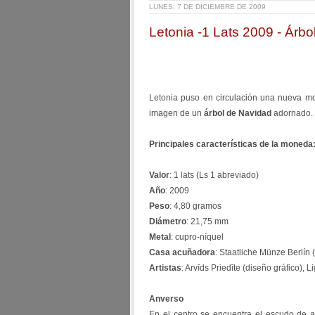
LUNES, 7 DE DICIEMBRE DE 2009
Letonia -1 Lats 2009 - Árb
Letonia puso en circulación una nueva 
imagen de un
árbol de Navidad
adornado.
Principales características de la moneda
Valor
: 1 lats (Ls 1 abreviado)
Año
: 2009
Peso
: 4,80 gramos
Diámetro
: 21,75 mm
Metal
: cupro-níquel
Casa acuñadora
: Staatliche Münze Berlín
Artistas
: Arvīds Priedīte (diseño gráfico),
Anverso
En el centro se encuentra el escudo de 