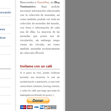
Bienvenidos a
NumisNati,
mi
Blog
Numismático
. Aqui podrán
encontrar información relacionada
ervación
con la colección de monedas, asi
como también podrán ver toda mi
colección de monedas del mundo,
con fotos e información de cada
anes
una de ellas. La mayoría de las
monedas que poseo son de
ticas
circulación, sin embargo tengo
varias sin circular, asi como
también monedas exclusivamente
de colección (Proof).
Invítame con un café
Si te gusta mi sitio, puedes colaborar
haciendo una donación, lo cual me
ayudará mucho a mantenerlo, ya que todo
cuesta dinero (dominio, hosting, internet,
y todos los cafés que tengo que tomar de
madrugada escribiendo los posts) :)