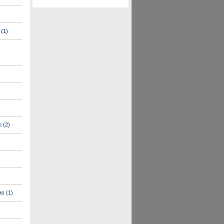
(1)
o
(2)
as
(1)