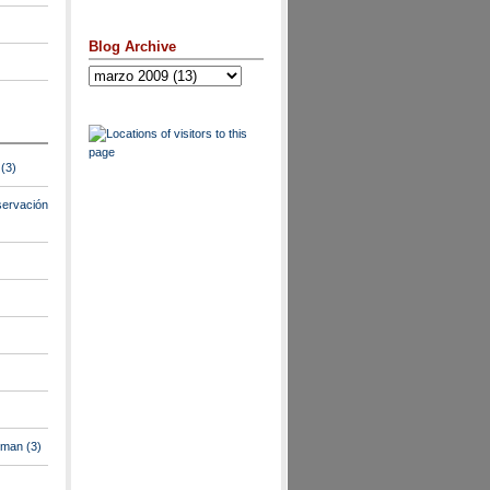
Blog Archive
(3)
ervación
lman
(3)